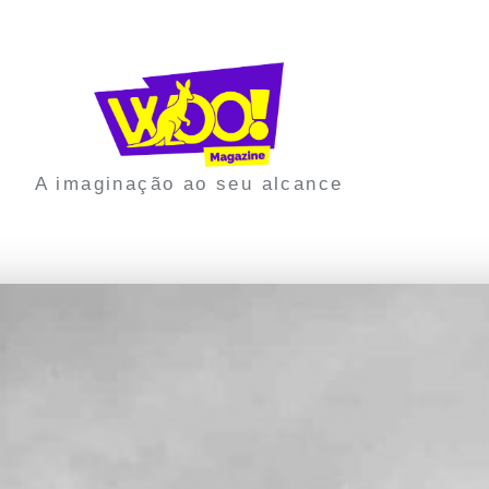
A imaginação ao seu alcance