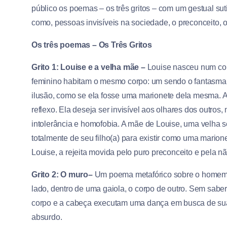
público os poemas – os três gritos – com um gestual sut
como, pessoas invisíveis na sociedade, o preconceito, o
Os três poemas – Os Três Gritos
Grito 1: Louise e a velha mã
e –
Louise nasceu num cor
feminino habitam o mesmo corpo: um sendo o fantasma 
ilusão, como se ela fosse uma marionete dela mesma. A
reflexo. Ela deseja ser invisível aos olhares dos outro
intolerância e homofobia. A mãe de Louise, uma velha 
totalmente de seu filho(a) para existir como uma marion
Louise, a rejeita movida pelo puro preconceito e pela nã
Grito 2: O muro
–
Um poema metafórico sobre o homem 
lado, dentro de uma gaiola, o corpo de outro. Sem sabe
corpo e a cabeça executam uma dança em busca de sua o
absurdo.