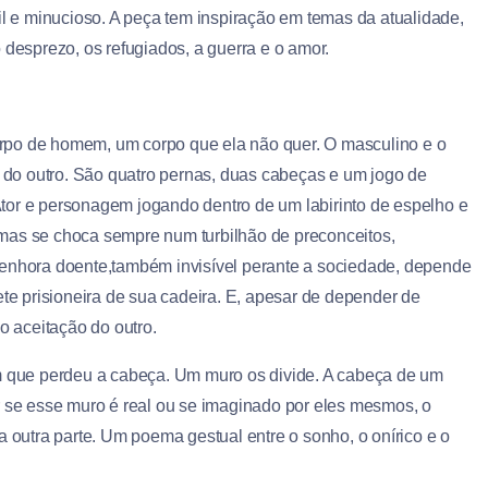
il e minucioso. A peça tem inspiração em temas da atualidade,
 desprezo, os refugiados, a guerra e o amor.
po de homem, um corpo que ela não quer. O masculino e o
do outro. São quatro pernas, duas cabeças e um jogo de
tor e personagem jogando dentro de um labirinto de espelho e
s, mas se choca sempre num turbilhão de preconceitos,
senhora doente,também invisível perante a sociedade, depende
ete prisioneira de sua cadeira. E, apesar de depender de
o aceitação do outro.
que perdeu a cabeça. Um muro os divide. A cabeça de um
r se esse muro é real ou se imaginado por eles mesmos, o
utra parte. Um poema gestual entre o sonho, o onírico e o