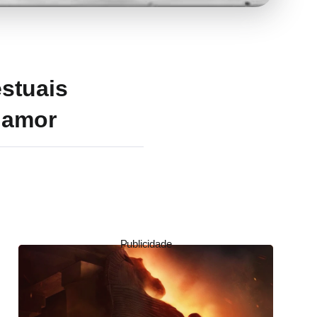
estuais
o amor
Publicidade