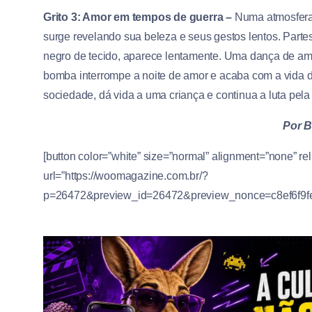
Grito 3: Amor em tempos de guerra –
Numa atmosfera 
surge revelando sua beleza e seus gestos lentos. Part
negro de tecido, aparece lentamente. Uma dança de a
bomba interrompe a noite de amor e acaba com a vida 
sociedade, dá vida a uma criança e continua a luta pela
Por B
[button color=”white” size=”normal” alignment=”none” r
url=”https://woomagazine.com.br/?
p=26472&preview_id=26472&preview_nonce=c8ef6f9feb