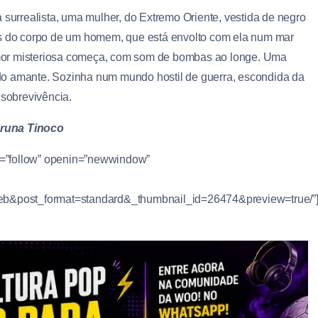
surrealista, uma mulher, do Extremo Oriente, vestida de negro
es do corpo de um homem, que está envolto com ela num mar
mor misteriosa começa, com som de bombas ao longe. Uma
do amante. Sozinha num mundo hostil de guerra, escondida da
 sobrevivência.
runa Tinoco
el=”follow” openin=”newwindow”
&post_format=standard&_thumbnail_id=26474&preview=true/”]