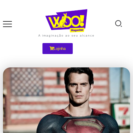
A imaginação ao seu alcance
Lojinha