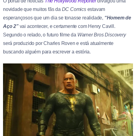
O portal de notícias
The Hollywood Reporter
divulgou uma
novidade que muitos fãs da
DC Comics
estavam
esperançosos que um dia se tonasse realidade,
“Homem de
Aço 2”
vai acontecer, e certamente com Henry Cavill.
Segundo o relado, o futuro filme da
Warner Bros Discovery
será produzido por Charles Roven e está atualmente
buscando alguém para escrever a estória.