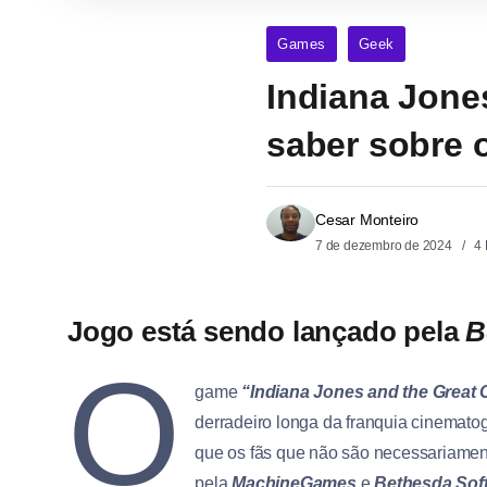
Games
Geek
Indiana Jones
saber sobre 
Cesar Monteiro
7 de dezembro de 2024
4 
Jogo está sendo lançado pela
B
O
game
“Indiana Jones and the Great C
derradeiro longa da franquia cinematog
que os fãs que não são necessariame
pela
MachineGames
e
Bethesda Sof