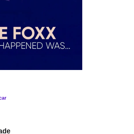
car
ade