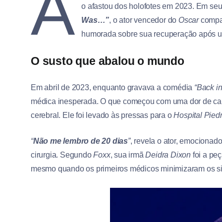
A
o afastou dos holofotes em 2023. Em se
Was…”
, o ator vencedor do
Oscar
compar
humorada sobre sua recuperação após u
O susto que abalou o mundo
Em abril de 2023, enquanto gravava a comédia
“Back in
médica inesperada. O que começou com uma dor de cab
cerebral. Ele foi levado às pressas para o
Hospital Pied
“
Não me lembro de 20 dias
”
, revela o ator, emociona
cirurgia. Segundo
Foxx
, sua irmã
Deidra Dixon
foi a peç
mesmo quando os primeiros médicos minimizaram os s