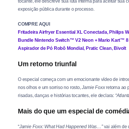
tocante, ele descreve sua luta interna para aceitar sua 
exposição pública durante o processo.
COMPRE AQUI
Fritadeira Airfryer Essential XL Conectada, Philips W
Bundle Nintendo Switch™ V2 Neon + Mario Kart™ 8 
Aspirador de Pó Robô Mondial, Pratic Clean, Bivolt
Um retorno triunfal
O especial começa com um emocionante vídeo de introd
nos olhos e um sorriso no rosto,
Jamie Foxx
retorna ao p
risadas, danças e histórias tocantes, ele declara:
“Atlan
Mais do que um especial de comédi
“
Jamie Foxx: What Had Happened Was…”
vai além de 