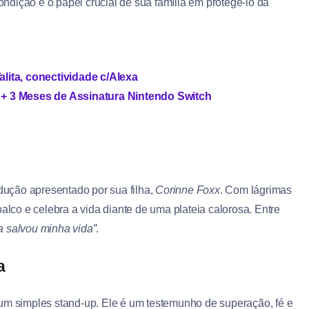
condição e o papel crucial de sua família em protegê-lo da
alita, conectividade c/Alexa
+ 3 Meses de Assinatura Nintendo Switch
ução apresentado por sua filha,
Corinne Foxx
. Com lágrimas
alco e celebra a vida diante de uma plateia calorosa. Entre
ta salvou minha vida”
.
a
um simples stand-up. Ele é um testemunho de superação, fé e