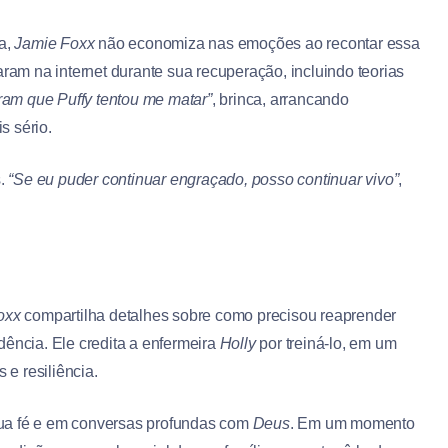
a,
Jamie Foxx
não economiza nas emoções ao recontar essa
aram na internet durante sua recuperação, incluindo teorias
ram que Puffy tentou me matar”
, brinca, arrancando
s sério.
s.
“Se eu puder continuar engraçado, posso continuar vivo”
,
oxx
compartilha detalhes sobre como precisou reaprender
dência. Ele credita a enfermeira
Holly
por treiná-lo, em um
s e resiliência.
ua fé e em conversas profundas com
Deus
. Em um momento