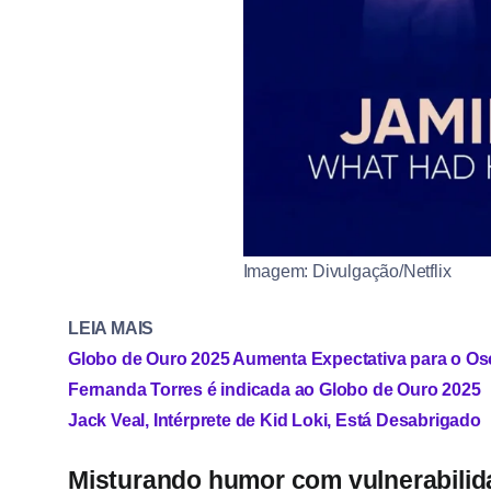
Imagem: Divulgação/Netflix
LEIA MAIS
Globo de Ouro 2025 Aumenta Expectativa para o Os
Fernanda Torres é indicada ao Globo de Ouro 2025
Jack Veal, Intérprete de Kid Loki, Está Desabrigado
Misturando humor com vulnerabilid