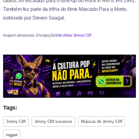
rádios, foi escalado para o lune-up do
Rock In Rio II
, em 1991.
Também fez parte da trilha do filme Marcado Para a Morte,
estrelado por Steven Seagal.
Imagem destacada: Divulgação/
Site oficial Jimmy Cliff
Tags:
Jimmy Cliff
Jimmy Cliff sucessos
Músicas de Jimmy Cliff
reggae