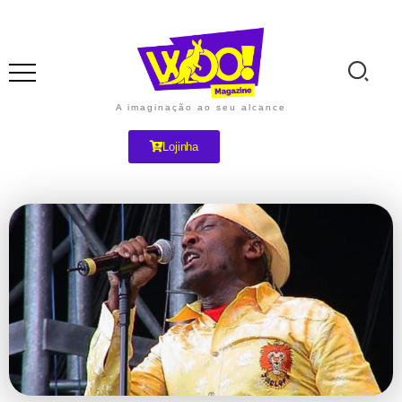
A imaginação ao seu alcance
Lojinha