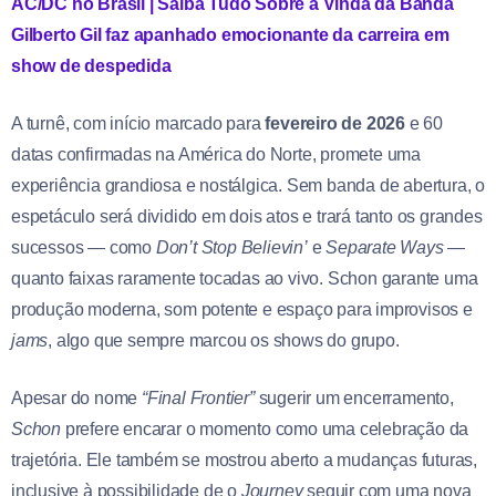
AC/DC no Brasil | Saiba Tudo Sobre a Vinda da Banda
Gilberto Gil faz apanhado emocionante da carreira em
show de despedida
A turnê, com início marcado para
fevereiro de 2026
e 60
datas confirmadas na América do Norte, promete uma
experiência grandiosa e nostálgica. Sem banda de abertura, o
espetáculo será dividido em dois atos e trará tanto os grandes
sucessos — como
Don’t Stop Believin’
e
Separate Ways
—
quanto faixas raramente tocadas ao vivo. Schon garante uma
produção moderna, som potente e espaço para improvisos e
jams
, algo que sempre marcou os shows do grupo.
Apesar do nome
“Final Frontier”
sugerir um encerramento,
Schon
prefere encarar o momento como uma celebração da
trajetória. Ele também se mostrou aberto a mudanças futuras,
inclusive à possibilidade de o
Journey
seguir com uma nova