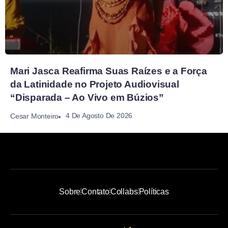
Mari Jasca Reafirma Suas Raízes e a Força
da Latinidade no Projeto Audiovisual
“Disparada – Ao Vivo em Búzios”
4 De Agosto De 2026
Cesar Monteiro
Sobre
Contato
Collabs
Políticas