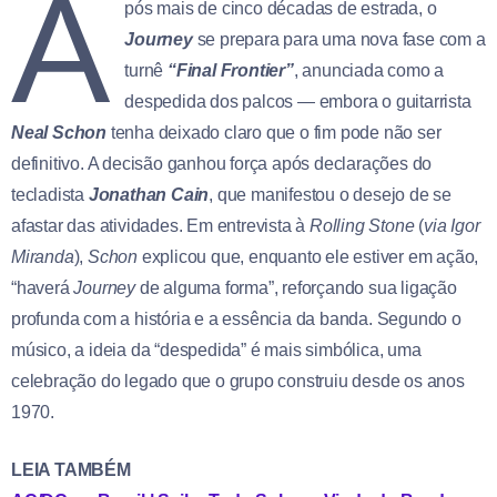
A
pós mais de cinco décadas de estrada, o
Journey
se prepara para uma nova fase com a
turnê
“Final Frontier”
, anunciada como a
despedida dos palcos — embora o guitarrista
Neal Schon
tenha deixado claro que o fim pode não ser
definitivo. A decisão ganhou força após declarações do
tecladista
Jonathan Cain
, que manifestou o desejo de se
afastar das atividades. Em entrevista à
Rolling Stone
(
via Igor
Miranda
),
Schon
explicou que, enquanto ele estiver em ação,
“haverá
Journey
de alguma forma”, reforçando sua ligação
profunda com a história e a essência da banda. Segundo o
músico, a ideia da “despedida” é mais simbólica, uma
celebração do legado que o grupo construiu desde os anos
1970.
LEIA TAMBÉM