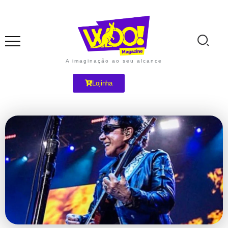
A imaginação ao seu alcance
Lojinha