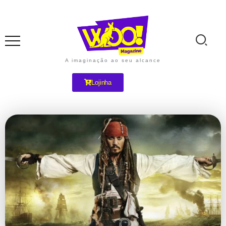
A imaginação ao seu alcance
Lojinha