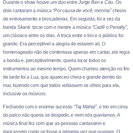
Durante o show houve um
duo
entre
Jorge Ben
e
Céu
. Os
dois cantaram a música
“Por causa de você, menina”
cheios
de entrosamento e brincadeiras. Em seguida, foi a vez da
banda
Skank
tocar com o mestre a música
“Cadê o Penalty”
,
um clássico entre os dois. A troca entre o trio e o público foi
grande. Era perceptível a alegria de estarem ali. O
homenageado não de contentava apenas em cantar, ele regia
a banda e, perceptivelmente, queria tocar todos os
instrumentos ao mesmo tempo. Quem chamou atenção no fim
de tarde foi a Lua, que apareceu cheia e grande dentro do
mar, fazendo com que todos voltassem os olhos para ela,
inclusive os músicos.
Fechando com o enorme sucesso
“Taj Mahal”
, o trio em cima
do palco não queria se despedir, e nem nós queríamos. A
música final fez com que as pessoas cantassem e
dançassem como se fosse a primeira vez que ouviram. O