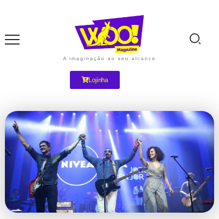
A imaginação ao seu alcance
Lojinha