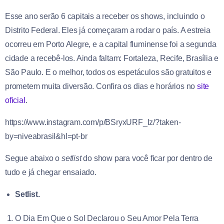
Esse ano serão 6 capitais a receber os shows, incluindo o
Distrito Federal. Eles já começaram a rodar o país. A estreia
ocorreu em Porto Alegre, e a capital fluminense foi a segunda
cidade a recebê-los. Ainda faltam: Fortaleza, Recife, Brasília e
São Paulo. E o melhor, todos os espetáculos são gratuitos e
prometem muita diversão. Confira os dias e horários no
site
oficial
.
https://www.instagram.com/p/BSryxURF_Iz/?taken-
by=niveabrasil&hl=pt-br
Segue abaixo o
setlist
do show para você ficar por dentro de
tudo e já chegar ensaiado.
Setlist.
O Dia Em Que o Sol Declarou o Seu Amor Pela Terra