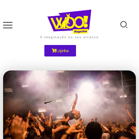
A imaginação ao seu alcance
Lojinha