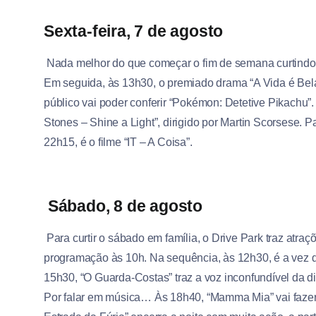
Sexta-feira, 7 de agosto
Nada melhor do que começar o fim de semana curtindo 
Em seguida, às 13h30, o premiado drama “A Vida é Bela” 
público vai poder conferir “Pokémon: Detetive Pikachu”.
Stones – Shine a Light”, dirigido por Martin Scorsese. Pa
22h15, é o filme “IT – A Coisa”.
Sábado, 8 de agosto
Para curtir o sábado em família, o Drive Park traz atraç
programação às 10h. Na sequência, às 12h30, é a vez d
15h30, “O Guarda-Costas” traz a voz inconfundível da d
Por falar em música… Às 18h40, “Mamma Mia” vai faze