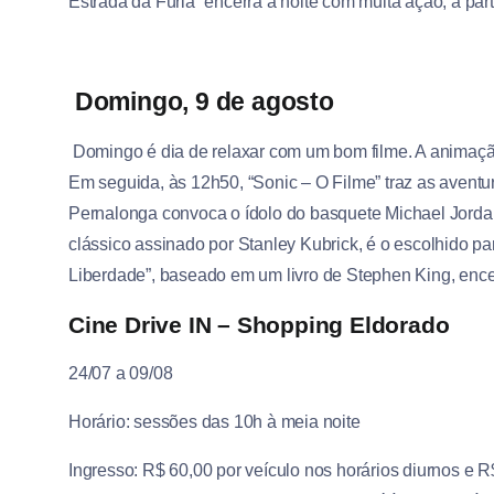
Estrada da Fúria” encerra a noite com muita ação, a par
Domingo, 9 de agosto
Domingo é dia de relaxar com um bom filme. A animação
Em seguida, às 12h50, “Sonic – O Filme” traz as avent
Pernalonga convoca o ídolo do basquete Michael Jorda
clássico assinado por Stanley Kubrick, é o escolhido p
Liberdade”, baseado em um livro de Stephen King, enc
Cine Drive IN – Shopping Eldorado
24/07 a 09/08
Horário: sessões das 10h à meia noite
Ingresso: R$ 60,00 por veículo nos horários diurnos e 