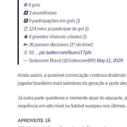
⚽️ 6 gols
🅰️ 3 assistências
🅿️ 9 participações em gols (!)
⏰ 124 mins p/ participar de gol (!)
🧠 6 grandes chances criadas (!)
🔑 36 passes decisivos (1º do time!)
💪 93…
pic.twitter.com/5iurnzT7pN
— Sofascore Brasil (@SofascoreBR)
May 11, 2026
Ainda assim, a possível convocação continua dividindo 
jogador brasileiro mais talentoso da geração e pode de
Já outra parte questiona o momento atual do atacante, p
sequência em alto nível no futebol europeu nos últimos 
APROVEITE JÁ