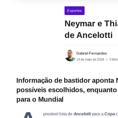
Esportes
Neymar e Thi
de Ancelotti
Gabriel Fernandes
14 de maio de 2026
5 Min
Informação de bastidor aponta 
possíveis escolhidos, enquanto En
para o Mundial
possível lista de
Ancelotti
para a
Copa
c