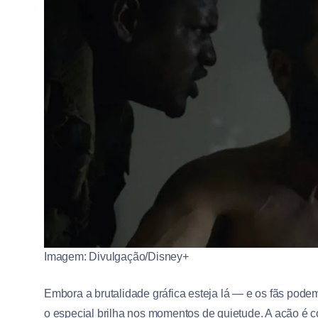
Imagem: Divulgação/Disney+
Embora a brutalidade gráfica esteja lá — e os fãs pode
o especial brilha nos momentos de quietude. A ação é c