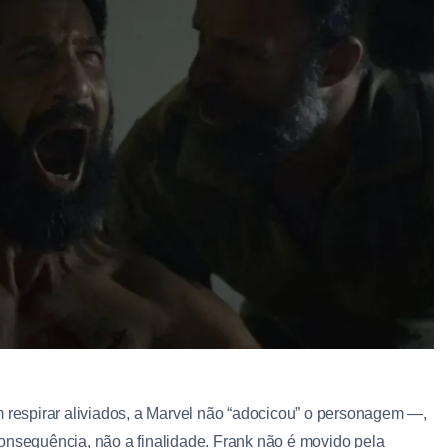
m respirar aliviados, a Marvel não “adocicou” o personagem —,
onsequência, não a finalidade. Frank não é movido pela