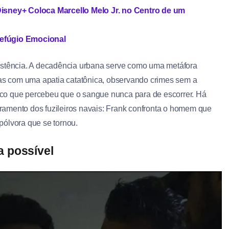
Disney+ Coloca Marcello Melo Jr. no Centro de um
Refúgio Emocional
istência. A decadência urbana serve como uma metáfora
uas com uma apatia catatônica, observando crimes sem a
co que percebeu que o sangue nunca para de escorrer. Há
amento dos fuzileiros navais: Frank confronta o homem que
pólvora que se tornou.
a possível