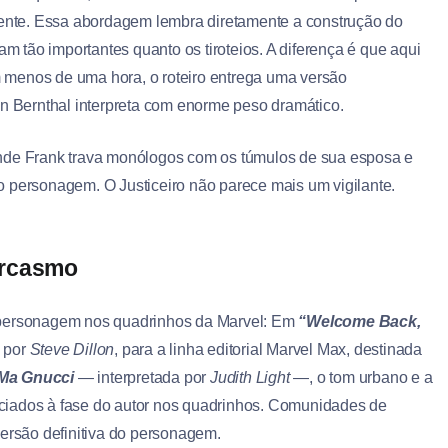
frente. Essa abordagem lembra diretamente a construção do
ram tão importantes quanto os tiroteios. A diferença é que aqui
 menos de uma hora, o roteiro entrega uma versão
 Bernthal interpreta com enorme peso dramático.
onde Frank trava monólogos com os túmulos de sua esposa e
 do personagem. O Justiceiro não parece mais um vigilante.
arcasmo
o personagem nos quadrinhos da Marvel: Em
“Welcome Back,
o por
Steve Dillon
, para a linha editorial Marvel Max, destinada
Ma Gnucci
— interpretada por
Judith Light
—, o tom urbano e a
ciados à fase do autor nos quadrinhos. Comunidades de
versão definitiva do personagem.