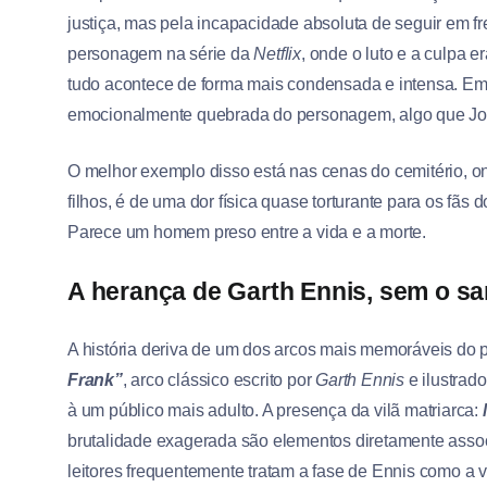
justiça, mas pela incapacidade absoluta de seguir em 
personagem na série da
Netflix
, onde o luto e a culpa e
tudo acontece de forma mais condensada e intensa. Em
emocionalmente quebrada do personagem, algo que Jon
O melhor exemplo disso está nas cenas do cemitério, 
filhos, é de uma dor física quase torturante para os fãs
Parece um homem preso entre a vida e a morte.
A herança de Garth Ennis, sem o s
A história deriva de um dos arcos mais memoráveis d
Frank”
, arco clássico escrito por
Garth Ennis
e ilustrad
à um público mais adulto. A presença da vilã matriarca:
brutalidade exagerada são elementos diretamente asso
leitores frequentemente tratam a fase de Ennis como a 