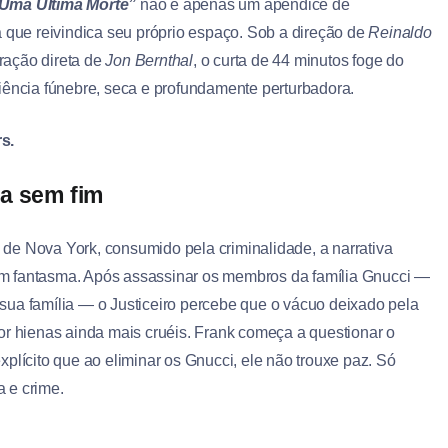
 Uma Última Morte”
não é apenas um apêndice de
 que reivindica seu próprio espaço. Sob a direção de
Reinaldo
ração direta de
Jon Bernthal
, o curta de 44 minutos foge do
iência fúnebre, seca e profundamente perturbadora.
s.
ra sem fim
e de Nova York, consumido pela criminalidade, a narrativa
m fantasma. Após assassinar os membros da família Gnucci —
sua família — o Justiceiro percebe que o vácuo deixado pela
or hienas ainda mais cruéis. Frank começa a questionar o
plícito que ao eliminar os Gnucci, ele não trouxe paz. Só
 e crime.