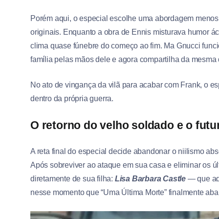
Porém aqui, o especial escolhe uma abordagem menos s
originais. Enquanto a obra de Ennis misturava humor á
clima quase fúnebre do começo ao fim. Ma Gnucci funcio
família pelas mãos dele e agora compartilha da mesma d
No ato de vingança da vilã para acabar com Frank, o e
dentro da própria guerra.
O retorno do velho soldado e o futu
A reta final do especial decide abandonar o niilismo ab
Após sobreviver ao ataque em sua casa e eliminar os ú
diretamente de sua filha:
Lisa Barbara Castle
— que aqui
nesse momento que “Uma Última Morte” finalmente aband