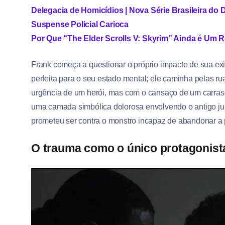
Delegacia de Homicídios | Nova Série Brasileira do 
Suspense Policial Carioca
Por Que “The Elder Scrolls V: Skyrim” Ainda é Um 
Frank começa a questionar o próprio impacto de sua ex
perfeita para o seu estado mental; ele caminha pelas r
urgência de um herói, mas com o cansaço de um carras
uma camada simbólica dolorosa envolvendo o antigo jur
prometeu ser contra o monstro incapaz de abandonar a 
O trauma como o único protagonist