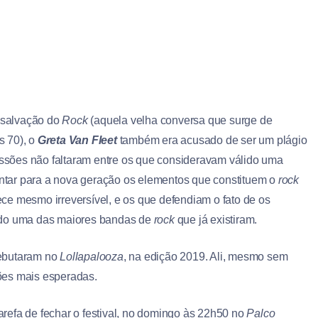
 salvação do
Rock
(aquela velha conversa que surge de
s 70), o
Greta Van Fleet
também era acusado de ser um plágio
ussões não faltaram entre os que consideravam válido uma
tar para a nova geração os elementos que constituem o
rock
ece mesmo irreversível, e os que defendiam o fato de os
ando uma das maiores bandas de
rock
que já existiram.
debutaram no
Lollapalooza
, na edição 2019. Ali, mesmo sem
ões mais esperadas.
arefa de fechar o festival, no domingo às 22h50 no
Palco