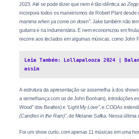
2023. Até se pode dizer que nem é tão idêntica ao
Zep
incorpora todos os maneirismos de Robert Plant desde o
mamma when ya come on down”
. Jake também não tem
guitarra e na indumentária. E nem economizou em firula
recorre aos teclados em algumas músicas, como John P
Leia Também: Lollapalooza 2024 | Balan
assim
A estrutura da apresentação se assemelha à dos show
a semelhança com os de John Bonham), introduções e
Wood”
dos Beatles) e
“Light My Love”
, e
CODAs
estendi
(Candles in the Rain)”
, de Melanie Safka. Nessa última 
Foi um show curto, com apenas 11 músicas em uma hora 