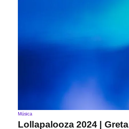
Música
Lollapalooza 2024 | Greta