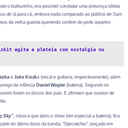
odo o burburinho, era possível constatar uma presença sólida
ou de lá para cá, embora nada comparado ao público de
Sam
sos da velha guarda querendo conferir de perto aqueles
zkit agita a plateia com nostalgia nu 
szka
e
Jake Kiszk
a (vocal e guitarra, respectivamente), além
 amigo de infância
Daniel Wagler
(bateria). Segundo os
luseiro foram os discos dos pais. E afirmam que ouviam de
ita.
ng Sky”
, música que abriu o show (em especial a bateria), fica
z parte do último disco da banda,
“Starcatcher”
, lançado em