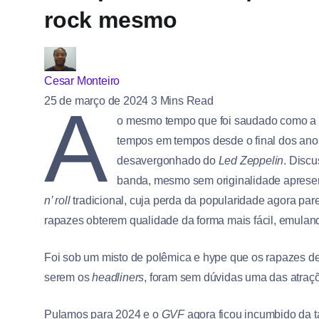
rock mesmo
Cesar Monteiro
A
25 de março de 2024
3 Mins Read
o mesmo tempo que foi saudado como a
tempos em tempos desde o final dos ano
desavergonhado do
Led Zeppelin
. Disc
banda, mesmo sem originalidade apresen
n’ roll
tradicional, cuja perda da popularidade agora par
rapazes obterem qualidade da forma mais fácil, emul
Foi sob um misto de polêmica e hype que os rapazes 
serem os
headliners
, foram sem dúvidas uma das atraç
Pulamos para 2024 e o
GVF
agora ficou incumbido da t