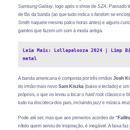
Samsung Galaxy
, logo após o show de
SZA
. Passado t
de fãs da banda (ao que tudo indica o
fandom
se encorp
Smith
naquele mesmo palco horas antes) e alguns curio
garotos que fazem um som à moda antiga.
Leia Mais: Lollapalooza 2024 | Limp Bi
metal
A banda americana é composta por três irmãos
Josh Ki
do irmão mais novo
Sam Kiszka
(baixo e teclado) e um
próprios, o que os levou a tocar o
hard rock
clássico e b
tudo na discoteca dos pais, incluindo
jazz
e música erud
Pode até ser, mas que aos primeiros acordes de
“Falli
nítido quem serviu de inspiração, é inegável. A faixa fa