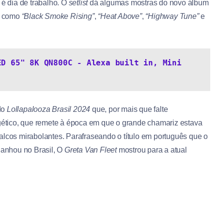
 é dia de trabalho. O
setlist
dá algumas mostras do novo álbum
a como
“Black Smoke Rising”
,
“Heat Above”
,
“Highway Tune”
e
D 65" 8K QN800C - Alexa built in, Mini 
do
Lollapalooza Brasil 2024
que, por mais que falte
rgético, que remete à época em que o grande chamariz estava
alcos mirabolantes. Parafraseando o título em português que o
anhou no Brasil, O
Greta Van Fleet
mostrou para a atual