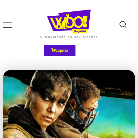
A imaginação ao seu alcance
Lojinha