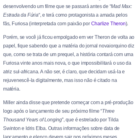
desenvolvendo um filme que se passará antes de “
Mad Max:
Estrada da Fúria
“, e terá como protagonista a amada pelos
fãs, Furiosa (interpretada com paixão por
Charlize Theron
).
Porém, se você já ficou empolgado em ver Theron de volta ao
papel, fique sabendo que a matéria do jornal novaiorquino diz
que, como se trata de um prequel, a história contará com uma
Furiosa vinte anos mais nova, o que impossibilitará o uso da
atriz sul-africana. A não ser, é claro, que decidam usá-la e
rejuvenescê-la digitalmente, mas isso não é citado na
matéria.
Miller ainda disse que pretende começar com a pré-produção
logo após o lançamento de seu próximo filme “
Three
Thousand Years of Longing
”, que é estrelado por Tilda
Swinton e Idris Elba. Outras informações sobre data de
lançamento e elenco devem sair nos próximos meses.