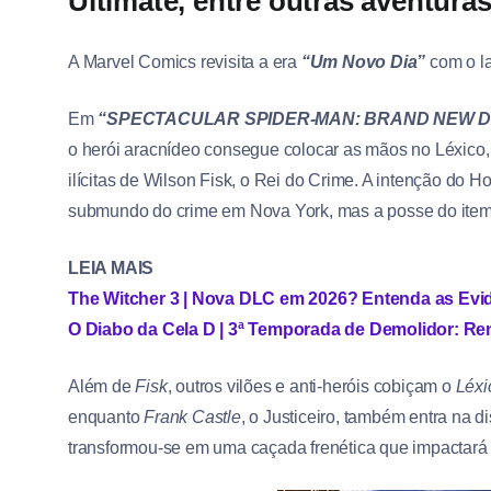
Ultimate, entre outras aventuras
A Marvel Comics revisita a era
“Um Novo Dia”
com o l
Em
“SPECTACULAR SPIDER-MAN: BRAND NEW D
o herói aracnídeo consegue colocar as mãos no Léxico, 
ilícitas de Wilson Fisk, o Rei do Crime. A intenção do
submundo do crime em Nova York, mas a posse do item o 
LEIA MAIS
The Witcher 3 | Nova DLC em 2026? Entenda as Evi
O Diabo da Cela D | 3ª Temporada de Demolidor: Ren
Além de
Fisk
, outros vilões e anti-heróis cobiçam o
Léxi
enquanto
Frank Castle
, o Justiceiro, também entra na 
transformou-se em uma caçada frenética que impactará 