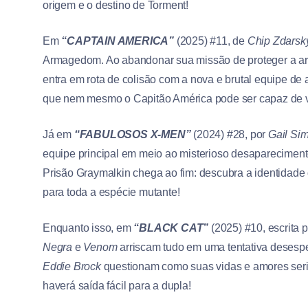
origem e o destino de Torment!
Em
“CAPTAIN AMERICA”
(2025) #11, de
Chip Zdarsk
Armagedom. Ao abandonar sua missão de proteger a ar
entra em rota de colisão com a nova e brutal equipe de
que nem mesmo o Capitão América pode ser capaz de 
Já em
“FABULOSOS X-MEN”
(2024) #28, por
Gail Si
equipe principal em meio ao misterioso desapareciment
Prisão Graymalkin chega ao fim: descubra a identidade 
para toda a espécie mutante!
Enquanto isso, em
“BLACK CAT”
(2025) #10, escrita 
Negra
e
Venom
arriscam tudo em uma tentativa desesper
Eddie Brock
questionam como suas vidas e amores seri
haverá saída fácil para a dupla!