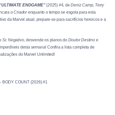
“ULTIMATE ENDGAME”
(2025) #4, de
Deniz Camp
,
Terry
ncara o
Criador
enquanto o tempo se esgota para esta
ivo da Marvel atual, prepare-se para sacrifícios heroicos e a
o
Sr. Negativo
, desvende os planos do
Doutor Destino
e
imperdíveis desta semana! Confira a lista completa de
ualizações do Marvel Unlimited!
 BODY COUNT (2026) #1