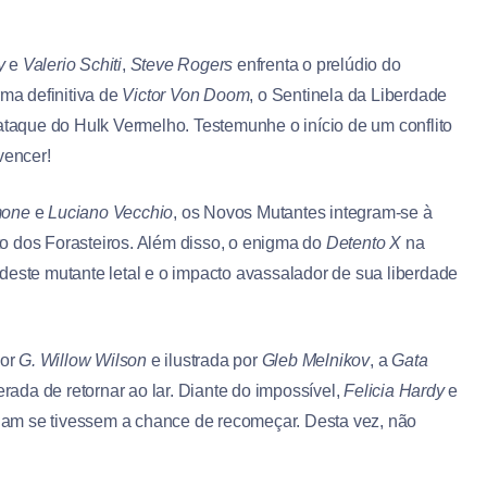
y
e
Valerio Schiti
,
Steve Rogers
enfrenta o prelúdio do
ma definitiva de
Victor Von Doom
, o Sentinela da Liberdade
 ataque do Hulk Vermelho. Testemunhe o início de um conflito
vencer!
mone
e
Luciano Vecchio
, os Novos Mutantes integram-se à
o dos Forasteiros. Além disso, o enigma do
Detento X
na
deste mutante letal e o impacto avassalador de sua liberdade
por
G. Willow Wilson
e ilustrada por
Gleb Melnikov
, a
Gata
ada de retornar ao lar. Diante do impossível,
Felicia Hardy
e
am se tivessem a chance de recomeçar. Desta vez, não