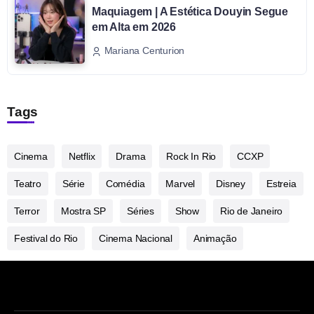
Maquiagem | A Estética Douyin Segue
em Alta em 2026
Mariana Centurion
Tags
Cinema
Netflix
Drama
Rock In Rio
CCXP
Teatro
Série
Comédia
Marvel
Disney
Estreia
Terror
Mostra SP
Séries
Show
Rio de Janeiro
Festival do Rio
Cinema Nacional
Animação