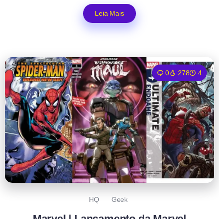
Leia Mais
0
278
4
HQ
Geek
Marvel | Lançamento da Marvel