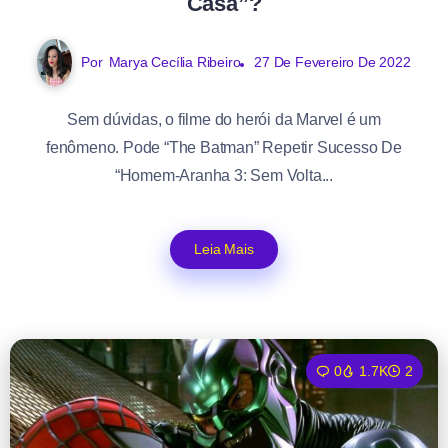
Casa”?
Por
27 De Fevereiro De 2022
Marya Cecília Ribeiro
Sem dúvidas, o filme do herói da Marvel é um
fenômeno. Pode “The Batman” Repetir Sucesso De
“Homem-Aranha 3: Sem Volta...
Leia Mais
0
1.7K
2