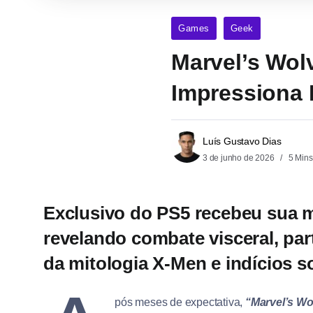
Games
Geek
Marvel’s Wol
Impressiona 
Luís Gustavo Dias
3 de junho de 2026
5 Mins
Exclusivo do PS5 recebeu sua m
revelando combate visceral, pa
da mitologia X-Men e indícios s
pós meses de expectativa,
“Marvel’s Wo