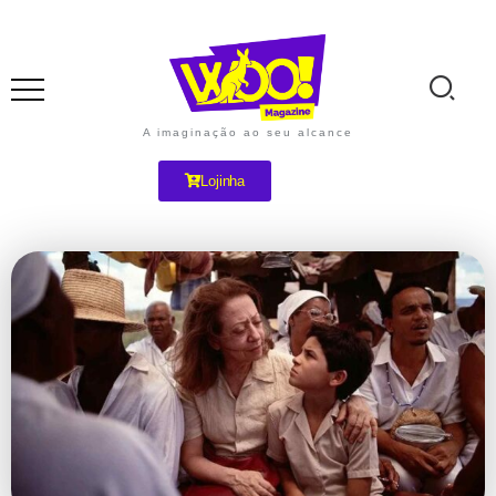
A imaginação ao seu alcance
Lojinha