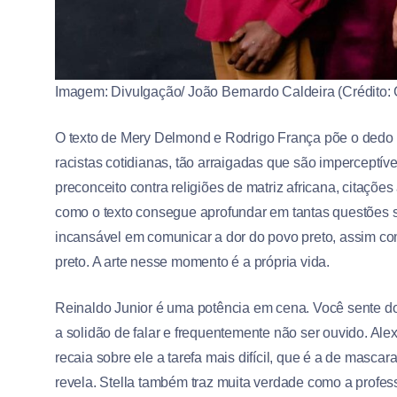
Imagem: Divulgação/ João Bernardo Caldeira (Crédito: G
O texto de Mery Delmond e Rodrigo França põe o dedo n
racistas cotidianas, tão arraigadas que são imperceptív
preconceito contra religiões de matriz africana, citaçõe
como o texto consegue aprofundar em tantas questões 
incansável em comunicar a dor do povo preto, assim com
preto. A arte nesse momento é a própria vida.
Reinaldo Junior é uma potência em cena. Você sente dor
a solidão de falar e frequentemente não ser ouvido. Al
recaia sobre ele a tarefa mais difícil, que é a de mas
revela. Stella também traz muita verdade como a profe