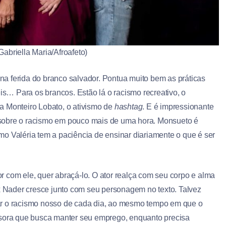
abriella Maria/Afroafeto)
a ferida do branco salvador. Pontua muito bem as práticas
eis… Para os brancos. Estão lá o racismo recreativo, o
s a Monteiro Lobato, o ativismo de
hashtag
. E é impressionante
sobre o racismo em pouco mais de uma hora. Monsueto é
o Valéria tem a paciência de ensinar diariamente o que é ser
 com ele, quer abraçá-lo. O ator realça com seu corpo e alma
ex Nader cresce junto com seu personagem no texto. Talvez
carar o racismo nosso de cada dia, ao mesmo tempo em que o
ssora que busca manter seu emprego, enquanto precisa