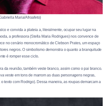
abriella Maria/Afroafeto)
lco e convida a plateia a, literalmente, ocupar seu lugar na
moda, a professora (Stella Maria Rodrigues) nos convence de
tece no cenário monocromático de Clebson Prates, um espaço
autores negros. O simbolismo demonstra o quanto a branquitude
nte é romper esse ciclo.
ora da reunião, também veste branco, assim como o pai branco.
Silva veste em tons de marrom as duas personagens negras,
 o texto com Rodrigo). Dessa maneira, as roupas demarcam a