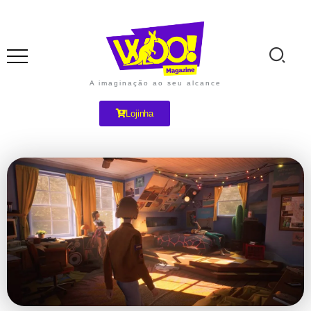
A imaginação ao seu alcance
Lojinha