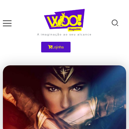
A imaginação ao seu alcance
Lojinha