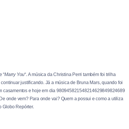
e “
Marry You
“. A música da Christina Perri também foi trilha
continuar justificando. Já a música de Bruna Mars, quando foi
m casamentos e hoje em dia 980945821548214629849824689
 De onde vem? Para onde vai? Quem a possui e como a utiliza
 Globo Repórter.