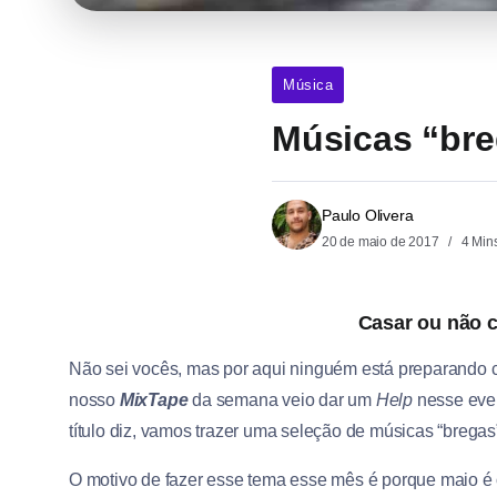
Música
Músicas “bre
Paulo Olivera
20 de maio de 2017
4 Min
Casar ou não c
Não sei vocês, mas por aqui ninguém está preparando c
nosso
MixTape
da semana veio dar um
Help
nesse even
título diz, vamos trazer uma seleção de músicas “breg
O motivo de fazer esse tema esse mês é porque maio é