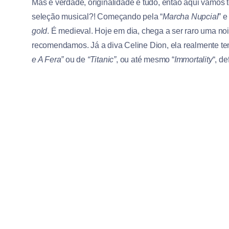
Mas é verdade, originalidade é tudo, então aqui vamos
seleção musical?! Começando pela “
Marcha Nupcial
” 
gold
. É medieval. Hoje em dia, chega a ser raro uma no
recomendamos. Já a diva Celine Dion, ela realmente t
e A Fera”
ou de
“Titanic”
, ou até mesmo “
Immortality
“, d