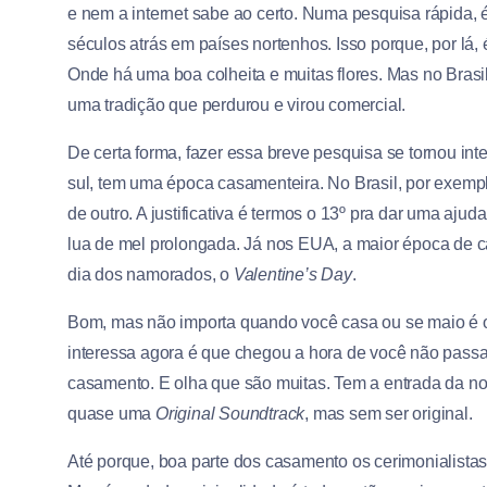
e nem a internet sabe ao certo. Numa pesquisa rápida,
séculos atrás em países nortenhos. Isso porque, por lá,
Onde há uma boa colheita e muitas flores. Mas no Brasil 
uma tradição que perdurou e virou comercial.
De certa forma, fazer essa breve pesquisa se tornou in
sul, tem uma época casamenteira. No Brasil, por exemplo
de outro. A justificativa é termos o 13º pra dar uma ajuda
lua de mel prolongada. Já nos EUA, a maior época de
dia dos namorados, o
Valentine’s Day
.
Bom, mas não importa quando você casa ou se maio é o
interessa agora é que chegou a hora de você não passa
casamento. E olha que são muitas. Tem a entrada da noiv
quase uma
Original Soundtrack
, mas sem ser original.
Até porque, boa parte dos casamento os cerimonialis