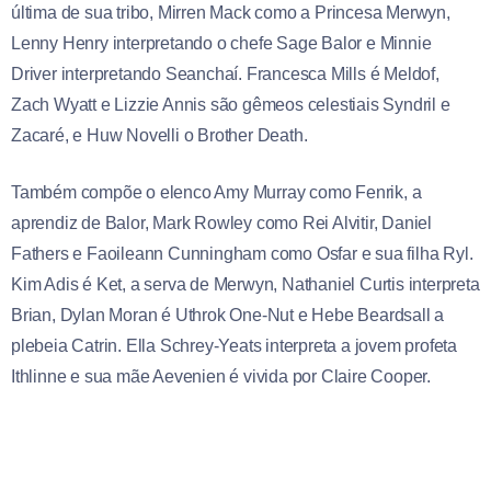
última de sua tribo, Mirren Mack como a Princesa Merwyn,
Lenny Henry interpretando o chefe Sage Balor e Minnie
Driver interpretando Seanchaí. Francesca Mills é Meldof,
Zach Wyatt e Lizzie Annis são gêmeos celestiais Syndril e
Zacaré, e Huw Novelli o Brother Death.
Também compõe o elenco Amy Murray como Fenrik, a
aprendiz de Balor, Mark Rowley como Rei Alvitir, Daniel
Fathers e Faoileann Cunningham como Osfar e sua filha Ryl.
Kim Adis é Ket, a serva de Merwyn, Nathaniel Curtis interpreta
Brian, Dylan Moran é Uthrok One-Nut e Hebe Beardsall a
plebeia Catrin. Ella Schrey-Yeats interpreta a jovem profeta
Ithlinne e sua mãe Aevenien é vivida por Claire Cooper.