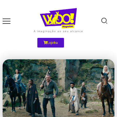
A imaginação ao seu alcance
Lojinha