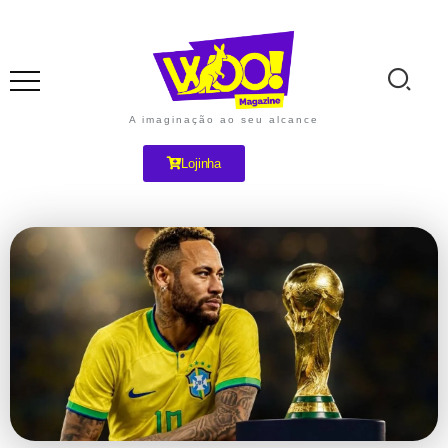
A imaginação ao seu alcance
Lojinha