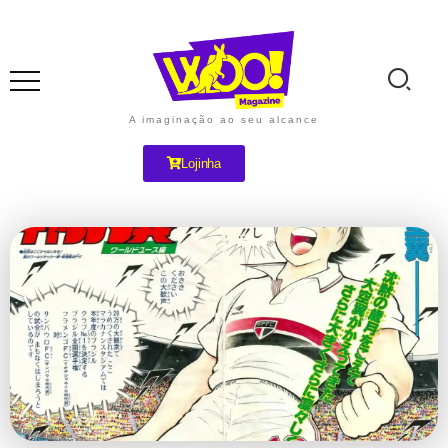
A imaginação ao seu alcance
Lojinha