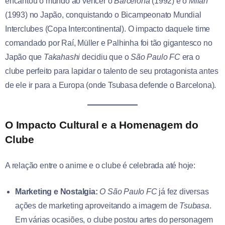
encantou o mundo ao vencer o
Barcelona
(1992) e o
Milan
(1993) no Japão, conquistando o Bicampeonato Mundial
Interclubes (Copa Intercontinental). O impacto daquele time
comandado por Raí, Müller e Palhinha foi tão gigantesco no
Japão que
Takahashi
decidiu que o
São Paulo FC
era o
clube perfeito para lapidar o talento de seu protagonista antes
de ele ir para a Europa (onde Tsubasa defende o Barcelona).
O Impacto Cultural e a Homenagem do
Clube
A relação entre o anime e o clube é celebrada até hoje:
Marketing e Nostalgia:
O São Paulo FC
já fez diversas
ações de marketing aproveitando a imagem de
Tsubasa
.
Em várias ocasiões, o clube postou artes do personagem