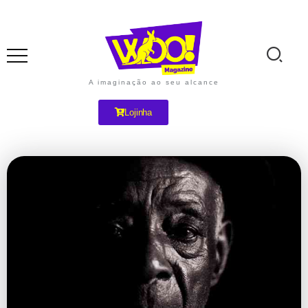
A imaginação ao seu alcance
Lojinha