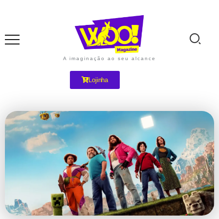
A imaginação ao seu alcance
Lojinha