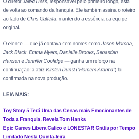
O diretor
Jared Hess
, responsável pelo primeiro longa, está
de volta ao comando da franquia. Ele também assina o roteiro
ao lado de
Chris Galletta
, mantendo a essência da equipe
original.
O elenco — que já contava com nomes como
Jason Momoa
,
Jack Black
,
Emma Myers
,
Danielle Brooks
,
Sebastian
Hansen
e
Jennifer Coolidge
— ganha um reforço na
continuação: a atriz
Kirsten Dunst
(
“Homem-Aranha”
) foi
confirmada na nova produção.
LEIA MAIS:
Toy Story 5 Terá Uma das Cenas mais Emocionantes de
Toda a Franquia, Revela Tom Hanks
Epic Games Libera Calico e LONESTAR Grátis por Tempo
Limitado Nesta Quinta-feira