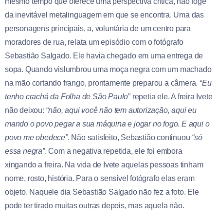
mesmo tempo que oferece uma perspectiva crítica, não foge
da inevitável metalinguagem em que se encontra. Uma das
personagens principais, a, voluntária de um centro para
moradores de rua, relata um episódio com o fotógrafo
Sebastião Salgado. Ele havia chegado em uma entrega de
sopa. Quando vislumbrou uma moça negra com um machado
na mão cortando frango, prontamente preparou a câmera.
“Eu
tenho crachá da Folha de São Paulo
” repetia ele. A freira Ivete
não deixou: “
não, aqui você não tem autorização, aqui eu
mando o povo pegar a sua máquina e jogar no fogo. E aqui o
povo me obedece”
. Não satisfeito, Sebastião continuou
“só
essa negra”
. Com a negativa repetida, ele foi embora
xingando a freira. Na vida de Ivete aquelas pessoas tinham
nome, rosto, história. Para o sensível fotógrafo elas eram
objeto. Naquele dia Sebastião Salgado não fez a foto. Ele
pode ter tirado muitas outras depois, mas aquela não.