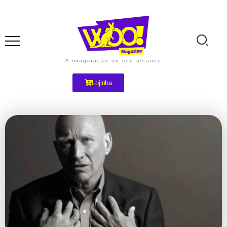
A imaginação ao seu alcance
Lojinha