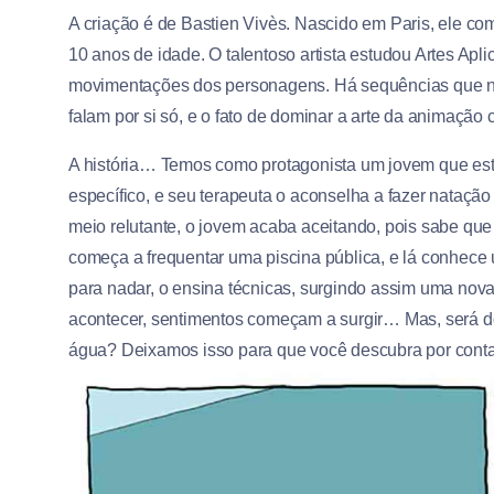
A criação é de Bastien Vivès. Nascido em Paris, ele c
10 anos de idade. O talentoso artista estudou Artes Apl
movimentações dos personagens. Há sequências que nã
falam por si só, e o fato de dominar a arte da animação
A história… Temos como protagonista um jovem que est
específico, e seu terapeuta o aconselha a fazer natação
meio relutante, o jovem acaba aceitando, pois sabe qu
começa a frequentar uma piscina pública, e lá conhece 
para nadar, o ensina técnicas, surgindo assim uma no
acontecer, sentimentos começam a surgir… Mas, será d
água? Deixamos isso para que você descubra por conta