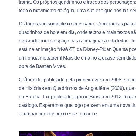
trama. Os próprios quadrinhos e traços dos personagen
todo o movimento da água, uma sutileza que nos faz sen
Diálogos são somente o necessário. Com poucas palavras
quadrinhos de hoje em dia, onde textos e mais textos sã
deixando pouco espaço para a imaginação do leitor. U
está na animação “
Wall-E”
, da Disney-Pixar. Quanta p
um longa-metragem! Mais de uma hora quase sem diál
obra de Bastien Vivès.
O álbum foi publicado pela primeira vez em 2008 e rend
de Histórias em Quadrinhos de Angoulême (2009), que 
da Europa. Foi publicado aqui no Brasil em 2012, mas inf
catálogo. Esperamos que logo pensem em uma nova tira
acompanhem de perto esse romance.