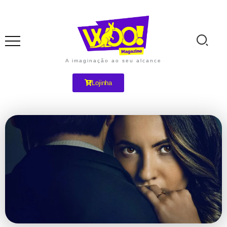
A imaginação ao seu alcance
Lojinha