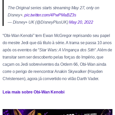
The Original series starts streaming May 27, only on
Disney+.
pic.twitter.com/4PwPMaBZ3s
— Disney+ UK (@DisneyPlusUK)
May 20, 2022
“Obi-Wan Kenobi” tem Ewan McGregor reprisando seu papel
do mestre Jedi que dá título à série. A trama se passa 10 anos
após os eventos de “
Star Wars: A Vingança dos Sith
“. Além de
transitar sem ser descoberto pelas forças do Império, que
caçam os Jedi sobreviventes da Ordem 66, Obi-Wan ainda
corre o perigo de reencontrar Anakin Skywalker (Hayden
Christensen), agora já convertido no vilão Darth Vader.
Leia mais sobre Obi-Wan Kenobi