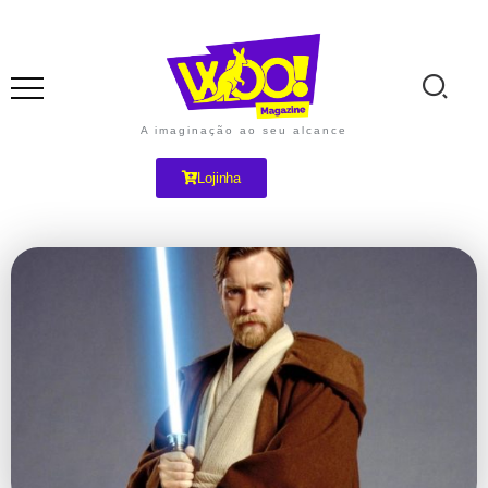
A imaginação ao seu alcance
Lojinha