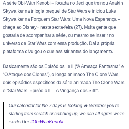
A série Obi-Wan Kenobi – focada no Jedi que treinou Anakin
Skywalker na trilogia prequel de Star Wars e iniciou Luke
Skywalker na Força em Star Wars: Uma Nova Esperança –
chega ao Disney+ nesta sexta-feira (27). Muita gente que
gostaria de acompanhar a série, ou mesmo se inserir no
universo de Star Wars com essa produção. Daí a própria
plataforma divulgou o que assistir antes do lançamento.
Basicamente são os Episódios I e II (“A Ameaça Fantasma” e
“O Ataque dos Clones”), o longa animado The Clone Wars,
dois episódios específicos da série animada The Clone Wars
e “Star Wars: Episódio III – A Vingança dos Sith”.
Our calendar for the 7 days is looking 🔥 Whether you’re
starting from scratch or catching up, we can all agree we’re
excited for
#ObiWanKenobi
.