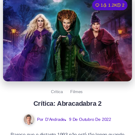
1
1.2K
2
Crítica
Filmes
Crítica: Abracadabra 2
Por
D'Andrade
9 De Outubro De 2022
Parece que o distante 1993 não está tão longe quando