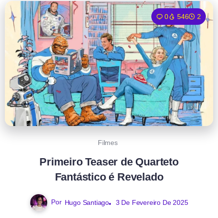
0
546
2
Filmes
Primeiro Teaser de Quarteto
Fantástico é Revelado
Por
Hugo Santiago
3 De Fevereiro De 2025