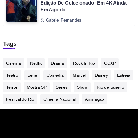
Edição De Colecionador Em 4K Ainda
Em Agosto
Gabriel Fernandes
Tags
Cinema
Netflix
Drama
Rock In Rio
CCXP
Teatro
Série
Comédia
Marvel
Disney
Estreia
Terror
Mostra SP
Séries
Show
Rio de Janeiro
Festival do Rio
Cinema Nacional
Animação