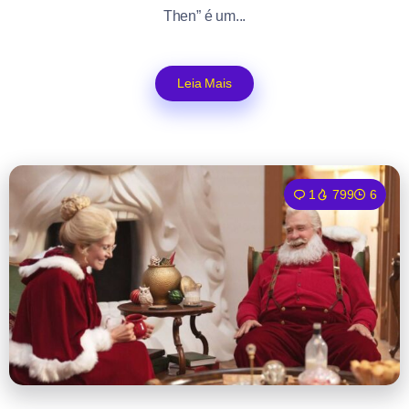
Then” é um...
Leia Mais
1
799
6