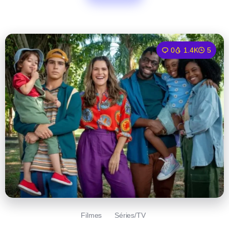
0
1.4K
5
Filmes
Séries/TV