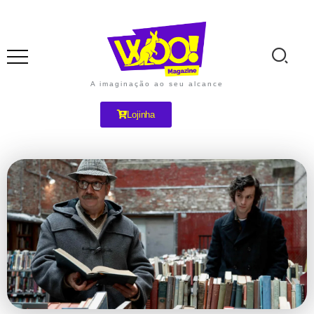
A imaginação ao seu alcance
Lojinha