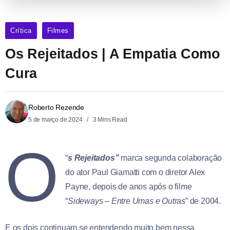
Crítica
Filmes
Os Rejeitados | A Empatia Como
Cura
Roberto Rezende
5 de março de 2024
3 Mins Read
O
“
s Rejeitados”
marca segunda colaboração
do ator Paul Giamatti com o diretor Alex
Payne, depois de anos após o filme
“
Sideways – Entre Umas e Outras
” de 2004.
E os dois continuam se entendendo muito bem nessa