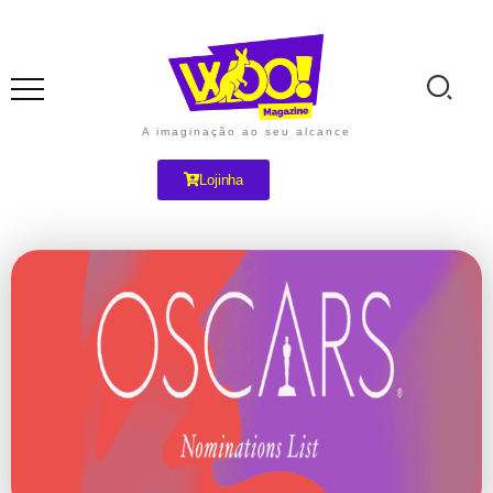
A imaginação ao seu alcance
Lojinha