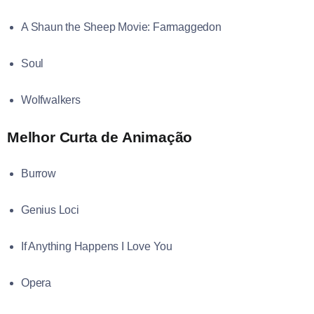
A Shaun the Sheep Movie: Farmaggedon
Soul
Wolfwalkers
Melhor Curta de Animação
Burrow
Genius Loci
If Anything Happens I Love You
Opera