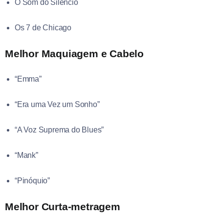
O Som do Silêncio
Os 7 de Chicago
Melhor Maquiagem e Cabelo
“Emma”
“Era uma Vez um Sonho”
“A Voz Suprema do Blues”
“Mank”
“Pinóquio”
Melhor Curta-metragem