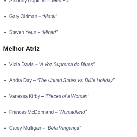
Anthony Hopkins –
“Meu Pai”
Gary Oldman –
“Mank”
Steven Yeun –
“Minari”
Melhor Atriz
Viola Davis –
“A Voz Suprema do Blues”
Andra Day –
“The United States vs. Billie Holiday”
Vanessa Kirby –
“Pieces of a Woman”
Frances McDormand –
“Nomadland”
Carey Mulligan –
“Bela Vingança”