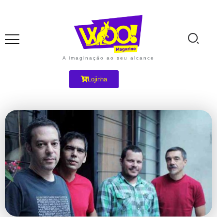
A imaginação ao seu alcance
Lojinha