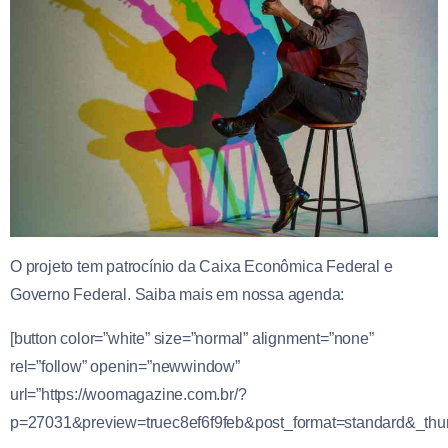
O projeto tem patrocínio da Caixa Econômica Federal e
Governo Federal. Saiba mais em nossa agenda:
[button color=”white” size=”normal” alignment=”none”
rel=”follow” openin=”newwindow”
url=”https://woomagazine.com.br/?
p=27031&preview=truec8ef6f9feb&post_format=standard&_thum