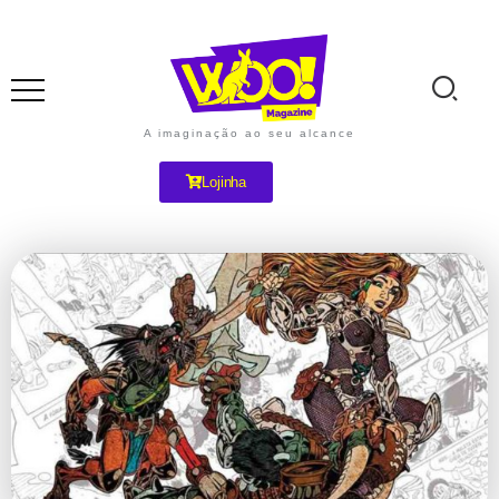
A imaginação ao seu alcance
Lojinha