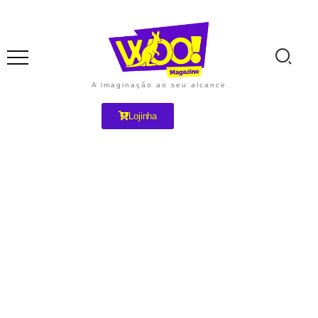
A imaginação ao seu alcance
Lojinha