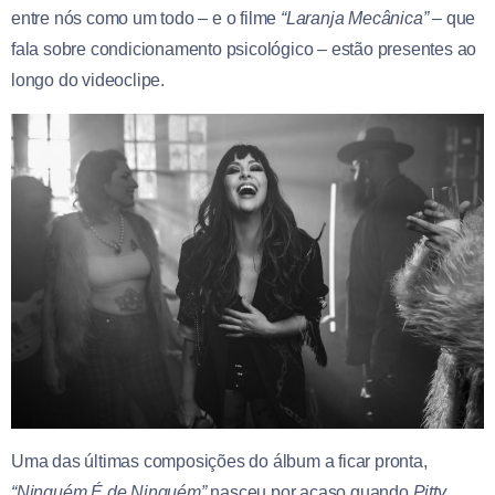
entre nós como um todo – e o filme
“Laranja Mecânica”
– que
fala sobre condicionamento psicológico – estão presentes ao
longo do videoclipe.
Uma das últimas composições do álbum a ficar pronta,
“Ninguém É de Ninguém”
nasceu por acaso quando
Pitty