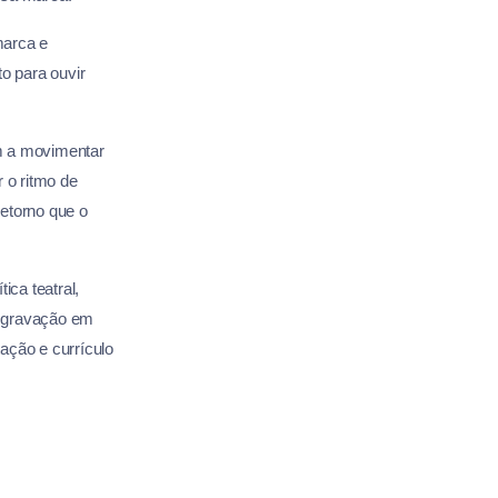
marca e
o para ouvir
am a movimentar
 o ritmo de
retorno que o
ica teatral,
a, gravação em
tação e currículo