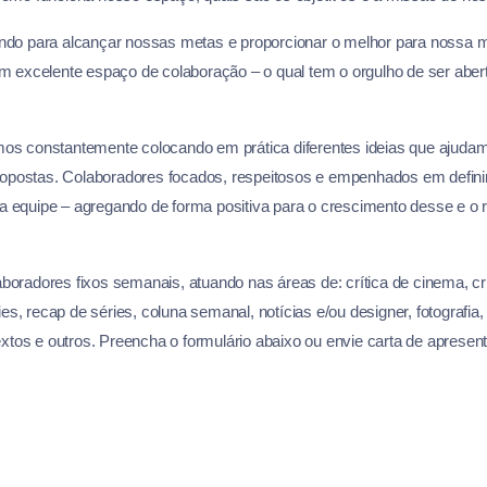
do para alcançar nossas metas e proporcionar o melhor para nossa 
excelente espaço de colaboração – o qual tem o orgulho de ser abert
amos constantemente colocando em prática diferentes ideias que ajud
opostas. Colaboradores focados, respeitosos e empenhados em definir
a equipe – agregando de forma positiva para o crescimento desse e o 
oradores fixos semanais, atuando nas áreas de: crítica de cinema, crít
ries, recap de séries, coluna semanal, notícias e/ou designer, fotografi
textos e outros. Preencha o formulário abaixo ou envie carta de apresen