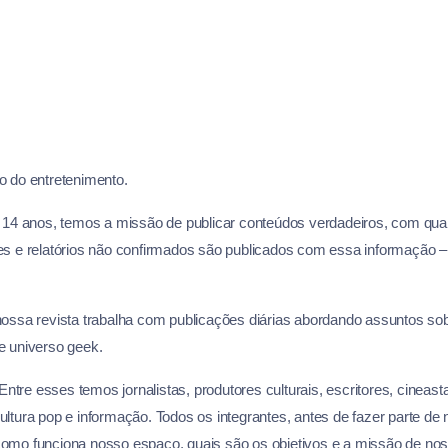
o do entretenimento.
de 14 anos, temos a missão de publicar conteúdos verdadeiros, com qua
s e relatórios não confirmados são publicados com essa informação –
ossa revista trabalha com publicações diárias abordando assuntos so
nte universo geek.
re esses temos jornalistas, produtores culturais, escritores, cineastas
ultura pop e informação. Todos os integrantes, antes de fazer parte de 
omo funciona nosso espaço, quais são os objetivos e a missão de no