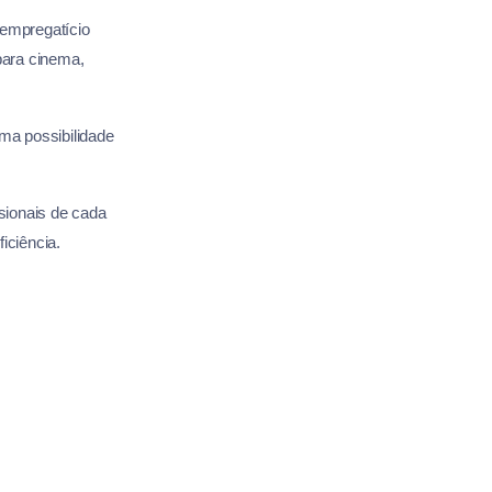
 empregatício
para cinema,
ma possibilidade
ssionais de cada
iciência.