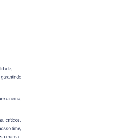
lidade,
 garantindo
bre cinema,
, críticos,
nosso time,
ssa marca.