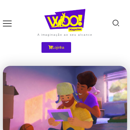
A imaginação ao seu alcance
Lojinha