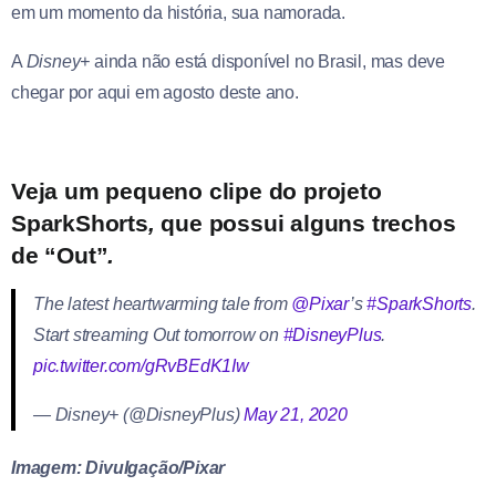
em um momento da história, sua namorada.
A
Disney+
ainda não está disponível no Brasil, mas deve
chegar por aqui em agosto deste ano.
Veja um pequeno clipe do projeto
SparkShorts
,
que possui alguns trechos
de “Out”
.
The latest heartwarming tale from
@Pixar
’s
#SparkShorts
.
Start streaming Out tomorrow on
#DisneyPlus
.
pic.twitter.com/gRvBEdK1Iw
— Disney+ (@DisneyPlus)
May 21, 2020
Imagem: Divulgação/Pixar