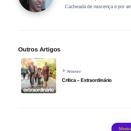
Cacheada de nascença e por am
Outros Artigos
Anterior
Crítica – Extraordinário
Mostra