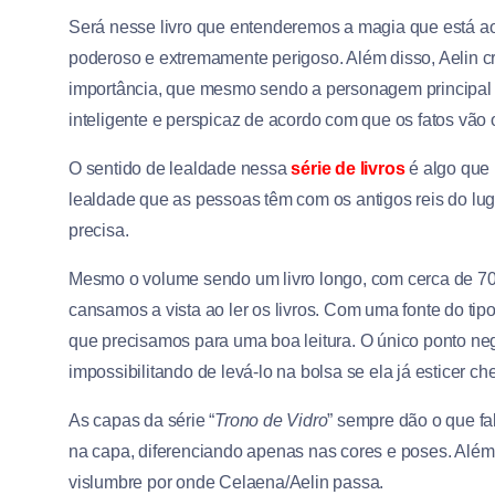
Será nesse livro que entenderemos a magia que está ao 
poderoso e extremamente perigoso. Além disso, Aelin
importância, que mesmo sendo a personagem principal 
inteligente e perspicaz de acordo com que os fatos vão 
O sentido de lealdade nessa
série de livros
é algo que 
lealdade que as pessoas têm com os antigos reis do lug
precisa.
Mesmo o volume sendo um livro longo, com cerca de 70
cansamos a vista ao ler os livros. Com uma fonte do ti
que precisamos para uma boa leitura. O único ponto neg
impossibilitando de levá-lo na bolsa se ela já esticer che
As capas da série “
Trono de Vidro
” sempre dão o que f
na capa, diferenciando apenas nas cores e poses. Alé
vislumbre por onde Celaena/Aelin passa.