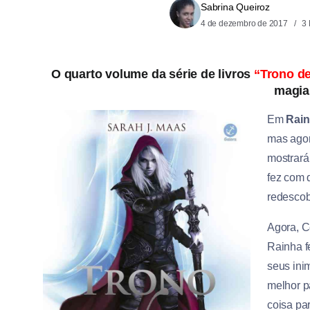
Sabrina Queiroz
4 de dezembro de 2017
3 
O quarto volume da série de livros
“
Trono de
magia
Em
Rain
mas agor
mostrará
fez com 
redescob
Agora, C
Rainha fe
seus ini
melhor p
coisa pa