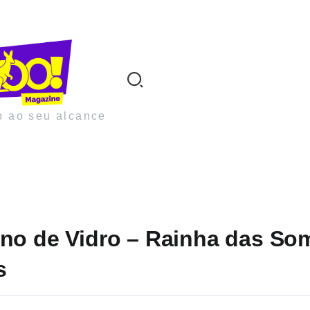
o ao seu alcance
no de Vidro – Rainha das So
s