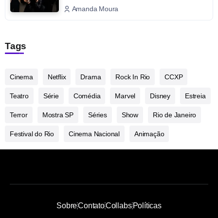
Amanda Moura
Tags
Cinema
Netflix
Drama
Rock In Rio
CCXP
Teatro
Série
Comédia
Marvel
Disney
Estreia
Terror
Mostra SP
Séries
Show
Rio de Janeiro
Festival do Rio
Cinema Nacional
Animação
Sobre
Contato
Collabs
Políticas