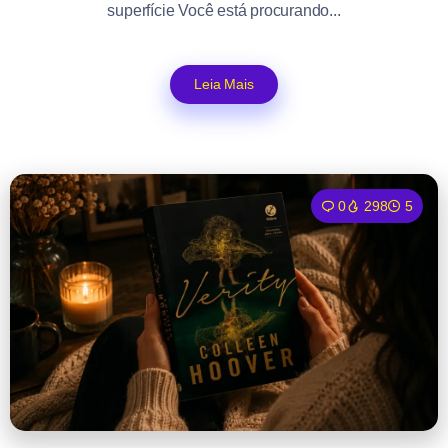
superfície Você está procurando...
Leia Mais
0
298
5