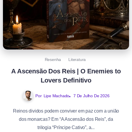
Resenha
Literatura
A Ascensão Dos Reis | O Enemies to
Lovers Definitivo
Por
Lipe Machado
7 De Julho De 2026
Reinos dividos podem conviver em paz com a união
dos monarcas? Em “A Ascensão dos Reis”, da
trilogia “Príncipe Cativo”, a...