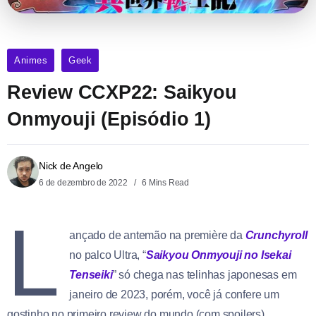
Animes
Geek
Review CCXP22: Saikyou
Onmyouji (Episódio 1)
Nick de Angelo
6 de dezembro de 2022
6 Mins Read
L
ançado de antemão na première da
Crunchyroll
no palco Ultra, “
Saikyou Onmyouji no Isekai
Tenseiki
” só chega nas telinhas japonesas em
janeiro de 2023, porém, você já confere um
gostinho no primeiro review do mundo (com spoilers)