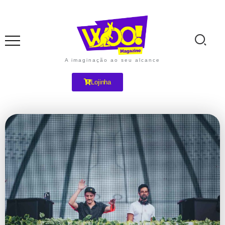
A imaginação ao seu alcance
Lojinha