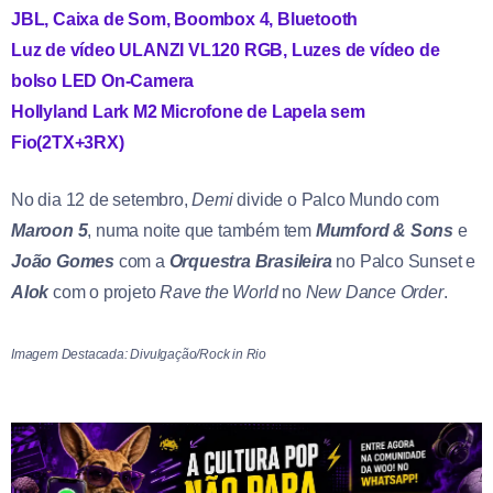
JBL, Caixa de Som, Boombox 4, Bluetooth
Luz de vídeo ULANZI VL120 RGB, Luzes de vídeo de
bolso LED On-Camera
Hollyland Lark M2 Microfone de Lapela sem
Fio(2TX+3RX)
No dia 12 de setembro,
Demi
divide o Palco Mundo com
Maroon 5
, numa noite que também tem
Mumford & Sons
e
João Gomes
com a
Orquestra Brasileira
no Palco Sunset e
Alok
com o projeto
Rave the World
no
New Dance Order
.
Imagem Destacada: Divulgação/Rock in Rio