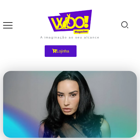
A imaginação ao seu alcance
Lojinha