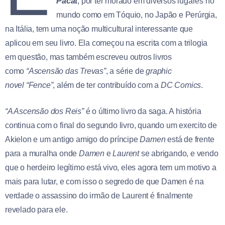
Pacat
, por ter morado em diversos lugares no
mundo como em Tóquio, no Japão e Perúrgia,
na Itália, tem uma noção multicultural interessante que
aplicou em seu livro. Ela começou na escrita com a trilogia
em questão, mas também escreveu outros livros
como
“Ascensão das Trevas”
, a série de
graphic
novel
“Fence”
, além de ter contribuído com a
DC Comics
.
“A Ascensão dos Reis”
é o último livro da saga. A história
continua com o final do segundo livro, quando um exercito de
Akielon e um antigo amigo do príncipe
Damen
está de frente
para a muralha onde
Damen
e
Laurent
se abrigando, e vendo
que o herdeiro legítimo está vivo, eles agora tem um motivo a
mais para lutar, e com isso o segredo de que Damen é na
verdade o assassino do irmão de Laurent é finalmente
revelado para ele.