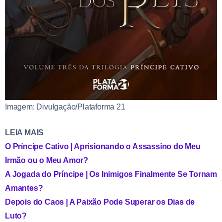
Imagem: Divulgação/Plataforma 21
LEIA MAIS
O Príncipe Cativo | Aprisionando o Assassino do Meu
Irmão ou o Meu Amor?
A Jogada do Príncipe | Os Inimigos Finalmente Se Tornam
Amantes?
Depois do Caos | A Paixão Pode Superar os Dias de
Luto?