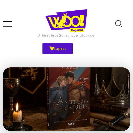
A imaginação ao seu alcance
Lojinha