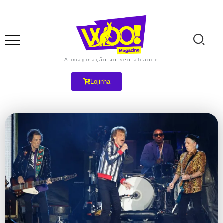
A imaginação ao seu alcance
Lojinha