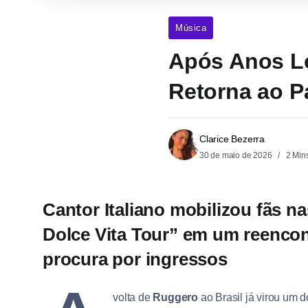
Música
Após Anos Lo
Retorna ao P
Clarice Bezerra
30 de maio de 2026
2 Min
Cantor Italiano mobilizou fãs n
Dolce Vita Tour” em um reencon
procura por ingressos
volta de
Ruggero
ao Brasil já virou um