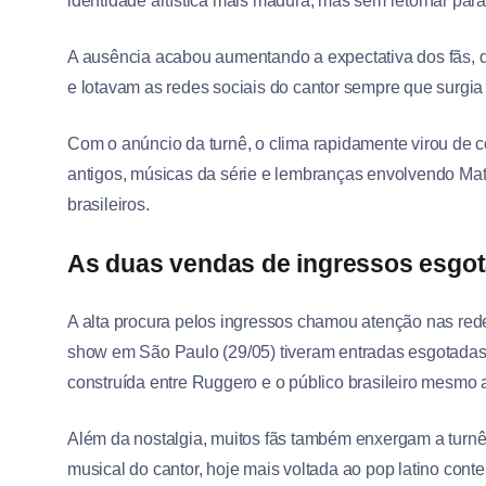
identidade artística mais madura, mas sem retornar para 
A ausência acabou aumentando a expectativa dos fãs
e lotavam as redes sociais do cantor sempre que surgia 
Com o anúncio da turnê, o clima rapidamente virou de 
antigos, músicas da série e lembranças envolvendo Matt
brasileiros.
As duas vendas de ingressos esgota
A alta procura pelos ingressos chamou atenção nas rede
show em São Paulo (29/05) tiveram entradas esgotada
construída entre Ruggero e o público brasileiro mesmo 
Além da nostalgia, muitos fãs também enxergam a turn
musical do cantor, hoje mais voltada ao pop latino cont