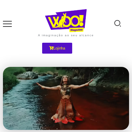
A imaginação ao seu alcance
Lojinha