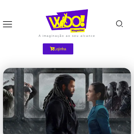
A imaginação ao seu alcance
Lojinha