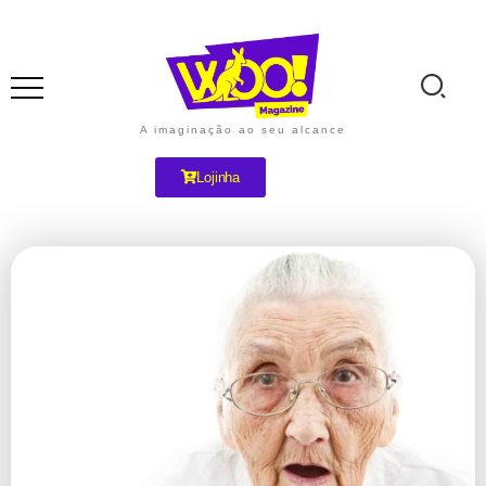
A imaginação ao seu alcance
Lojinha